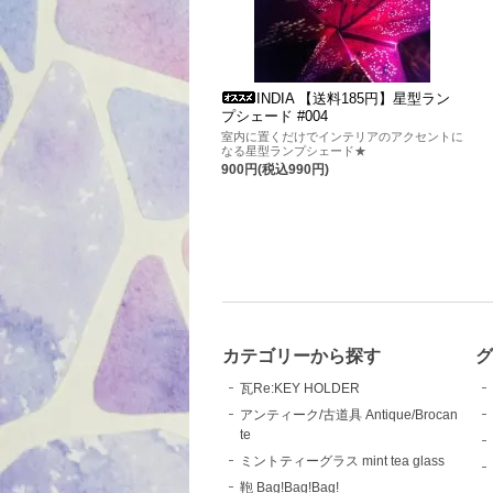
INDIA 【送料185円】星型ラン
プシェード #004
室内に置くだけでインテリアのアクセントに
なる星型ランプシェード★
900円(税込990円)
カテゴリーから探す
瓦Re:KEY HOLDER
アンティーク/古道具 Antique/Brocan
te
ミントティーグラス mint tea glass
鞄 Bag!Bag!Bag!